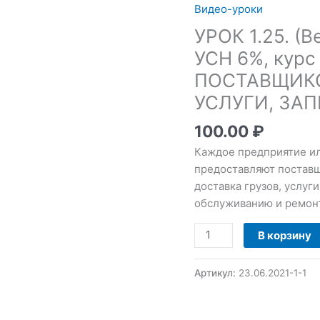
1.25.
Видео-уроки
(Ведение
УРОК 1.25. (
ИП
без
УСН 6%, курс
сотрудников
ПОСТАВЩИК
УСН
УСЛУГИ, ЗА
6%,
курс
100.00
₽
1с)
Каждое предприятие ил
УСЛУГИ
предоставляют поставщ
ОТ
доставка грузов, услуг
ПОСТАВЩИКОВ
обслуживанию и ремонт
(КОММУНАЛЬНЫЕ
УСЛУГИ,
В корзину
ЗАПРАВКА
КАРТРИДЖА)
Артикул:
23.06.2021-1-1