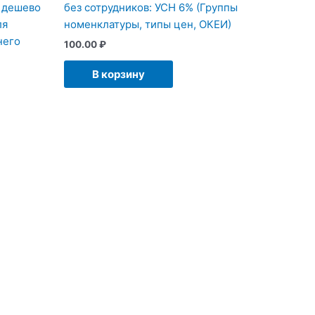
и дешево
без сотрудников: УСН 6% (Группы
ля
номенклатуры, типы цен, ОКЕИ)
него
100.00
₽
В корзину