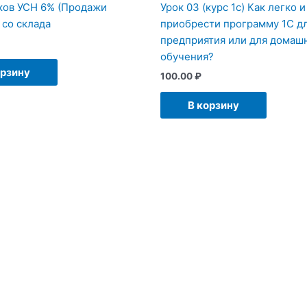
ков УСН 6% (Продажи
Урок 03 (курс 1с) Как легко 
 со склада
приобрести программу 1С д
предприятия или для домаш
обучения?
орзину
100.00
₽
В корзину