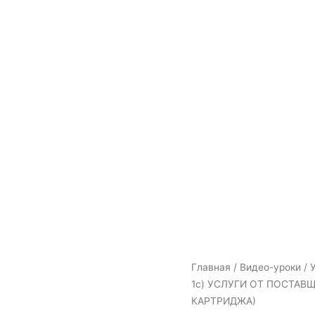
Количество
Главная
/
Видео-уроки
/ 
товара
1с) УСЛУГИ ОТ ПОСТАВ
УРОК
КАРТРИДЖА)