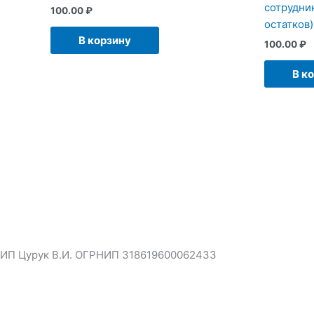
сотрудни
100.00
₽
остатков)
В корзину
100.00
₽
В к
2008-2025 г. © 1с-курсы.рф
ИП Цурук В.И. ОГРНИП 318619600062433
Политика конфиденциальности