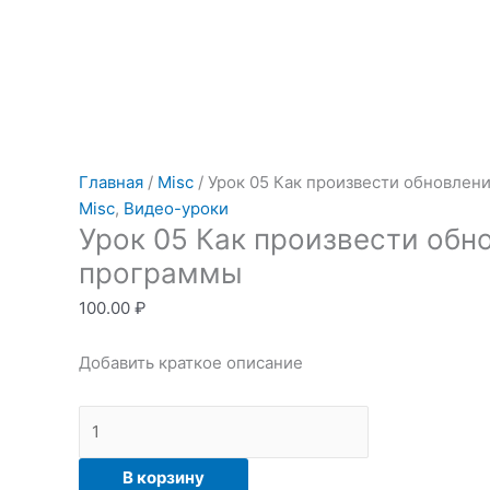
Перейти
к
содержимому
Количество
товара
Главная
/
Misc
/ Урок 05 Как произвести обновлен
Урок
Misc
,
Видео-уроки
Урок 05 Как произвести обн
05
Как
программы
произвести
100.00
₽
обновление
программы
Добавить краткое описание
В корзину